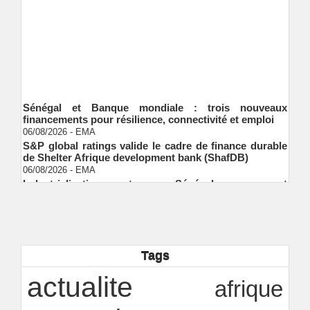
Sénégal et Banque mondiale : trois nouveaux
financements pour résilience, connectivité et emploi
06/08/2026
-
EMA
S&P global ratings valide le cadre de finance durable
de Shelter Afrique development bank (ShafDB)
06/08/2026
-
EMA
Industrialisation verte au Sénégal : comment
transformer le dialogue d'experts en adhésion
citoyenne ?
Ndakhté M. GAYE
05/08/2026
-
Observatoire des finances locales - Obfiloc :
transparence locale, impact national
Ndakhté M. GAYE
26/07/2026
-
Tags
Rapport Bceao 2025 : résilience, transition et
actualite
innovation
afrique
Ndakhté M. GAYE
24/07/2026
-