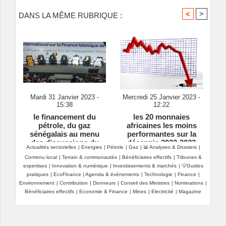
<
>
DANS LA MÊME RUBRIQUE :
Mardi 31 Janvier 2023 -
Mercredi 25 Janvier 2023 -
15:38
12:22
le financement du
les 20 monnaies
pétrole, du gaz
africaines les moins
sénégalais au menu
performantes sur la
des discussions du
décennie 2023-2022
Actualités sectorielles
|
Energies
|
Pétrole
|
Gaz
|
📊 Analyses & Dossiers
|
forum international sur
Contenu local
|
Terrain & communautés
|
Bénéficiaires effectifs
|
Tribunes &
la finance islamique
expertises
|
Innovation & numérique
|
Investissements & marchés
|
💡Guides
pratiques
|
EcoFinance
|
Agenda & événements
|
Technologie
|
Finance
|
Environnement
|
Contribution
|
Donneurs
|
Conseil des Ministres
|
Nominations
|
Bénéficiaires effectifs
|
Economie & Finance
|
Mines
|
Electricité
|
Magazine