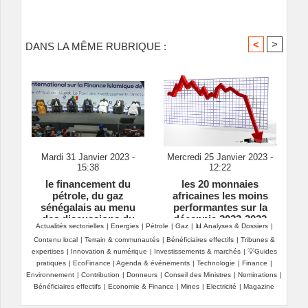
<
>
DANS LA MÊME RUBRIQUE :
Mardi 31 Janvier 2023 -
Mercredi 25 Janvier 2023 -
15:38
12:22
le financement du
les 20 monnaies
pétrole, du gaz
africaines les moins
sénégalais au menu
performantes sur la
des discussions du
décennie 2023-2022
Actualités sectorielles
|
Energies
|
Pétrole
|
Gaz
|
📊 Analyses & Dossiers
|
forum international sur
Contenu local
|
Terrain & communautés
|
Bénéficiaires effectifs
|
Tribunes &
la finance islamique
expertises
|
Innovation & numérique
|
Investissements & marchés
|
💡Guides
pratiques
|
EcoFinance
|
Agenda & événements
|
Technologie
|
Finance
|
Environnement
|
Contribution
|
Donneurs
|
Conseil des Ministres
|
Nominations
|
Bénéficiaires effectifs
|
Economie & Finance
|
Mines
|
Electricité
|
Magazine