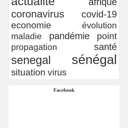
actualite
afrique
Ndakhté M. GAYE
24/07/2026
-
coronavirus
covid-19
economie
évolution
pandémie
point
maladie
santé
propagation
sénégal
senegal
situation
virus
Facebook