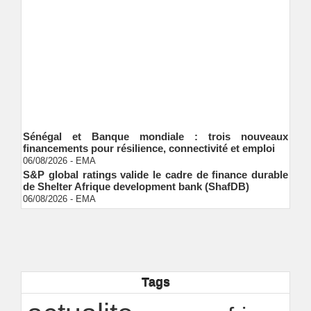
Sénégal et Banque mondiale : trois nouveaux
financements pour résilience, connectivité et emploi
06/08/2026
-
EMA
S&P global ratings valide le cadre de finance durable
de Shelter Afrique development bank (ShafDB)
06/08/2026
-
EMA
Industrialisation verte au Sénégal : comment
transformer le dialogue d'experts en adhésion
citoyenne ?
Ndakhté M. GAYE
05/08/2026
-
Observatoire des finances locales - Obfiloc :
transparence locale, impact national
Ndakhté M. GAYE
Tags
26/07/2026
-
Rapport Bceao 2025 : résilience, transition et
innovation