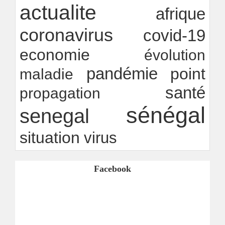
Rapport Bceao 2025 : résilience, transition et
actualite
afrique
innovation
Ndakhté M. GAYE
24/07/2026
-
coronavirus
covid-19
economie
évolution
pandémie
point
maladie
santé
propagation
sénégal
senegal
situation
virus
Facebook