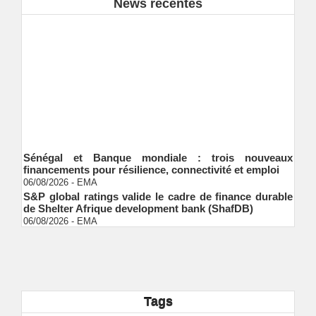
News récentes
Sénégal et Banque mondiale : trois nouveaux
financements pour résilience, connectivité et emploi
06/08/2026
-
EMA
S&P global ratings valide le cadre de finance durable
de Shelter Afrique development bank (ShafDB)
06/08/2026
-
EMA
Industrialisation verte au Sénégal : comment
transformer le dialogue d'experts en adhésion
citoyenne ?
Ndakhté M. GAYE
05/08/2026
-
Observatoire des finances locales - Obfiloc :
transparence locale, impact national
Tags
Ndakhté M. GAYE
26/07/2026
-