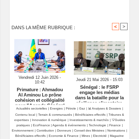
<
>
DANS LA MÊME RUBRIQUE :
Vendredi 12 Juin 2026 -
Jeudi 21 Mai 2026 - 15:03
10:42
Sénégal : le FSRP
Primature : Ahmadou
engage les médias
Al Aminou Lo prône
dans la bataille pour la
cohésion et collégialité
résilience alimentaire
pour l’Agenda Sénégal
Actualités sectorielles
|
Energies
|
Pétrole
|
Gaz
|
📊 Analyses & Dossiers
|
2050
Contenu local
|
Terrain & communautés
|
Bénéficiaires effectifs
|
Tribunes &
expertises
|
Innovation & numérique
|
Investissements & marchés
|
💡Guides
pratiques
|
EcoFinance
|
Agenda & événements
|
Technologie
|
Finance
|
Environnement
|
Contribution
|
Donneurs
|
Conseil des Ministres
|
Nominations
|
Bénéficiaires effectifs
|
Economie & Finance
|
Mines
|
Electricité
|
Magazine