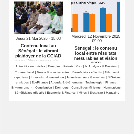
Mercredi 12 Novembre 2025
Jeudi 21 Mai 2026 - 15:03
- 09:00
Contenu local au
Sénégal : le contenu
Sénégal : le vibrant
local entre résultats
plaidoyer de la CCIAD
mesurables et vision
pour l’émergence de «
2050
champions nationaux »
Actualités sectorielles
|
Energies
|
Pétrole
|
Gaz
|
📊 Analyses & Dossiers
|
Contenu local
|
Terrain & communautés
|
Bénéficiaires effectifs
|
Tribunes &
expertises
|
Innovation & numérique
|
Investissements & marchés
|
💡Guides
pratiques
|
EcoFinance
|
Agenda & événements
|
Technologie
|
Finance
|
Environnement
|
Contribution
|
Donneurs
|
Conseil des Ministres
|
Nominations
|
Bénéficiaires effectifs
|
Economie & Finance
|
Mines
|
Electricité
|
Magazine