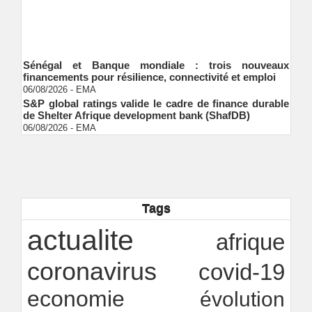
Sénégal et Banque mondiale : trois nouveaux
financements pour résilience, connectivité et emploi
06/08/2026
-
EMA
S&P global ratings valide le cadre de finance durable
de Shelter Afrique development bank (ShafDB)
06/08/2026
-
EMA
Industrialisation verte au Sénégal : comment
transformer le dialogue d'experts en adhésion
citoyenne ?
Ndakhté M. GAYE
05/08/2026
-
Observatoire des finances locales - Obfiloc :
transparence locale, impact national
Tags
Ndakhté M. GAYE
26/07/2026
-
Rapport Bceao 2025 : résilience, transition et
actualite
afrique
innovation
Ndakhté M. GAYE
24/07/2026
-
coronavirus
covid-19
economie
évolution