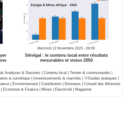
Mercredi 12 Novembre 2025 - 09:00
oyer
Sénégal : le contenu local entre résultats
ons
mesurables et vision 2050
📊 Analyses & Dossiers
|
Contenu local
|
Terrain & communautés
|
ation & numérique
|
Investissements & marchés
|
💡Guides pratiques
|
nance
|
Environnement
|
Contribution
|
Donneurs
|
Conseil des Ministres
|
Economie & Finance
|
Mines
|
Electricité
|
Magazine