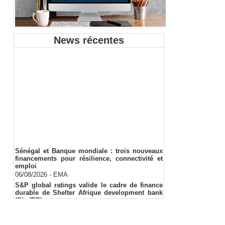
News récentes
Sénégal et Banque mondiale : trois nouveaux
financements pour résilience, connectivité et
emploi
06/08/2026
-
EMA
S&P global ratings valide le cadre de finance
durable de Shelter Afrique development bank
(ShafDB)
06/08/2026
-
EMA
Industrialisation verte au Sénégal : comment
transformer le dialogue d'experts en adhésion
citoyenne ?