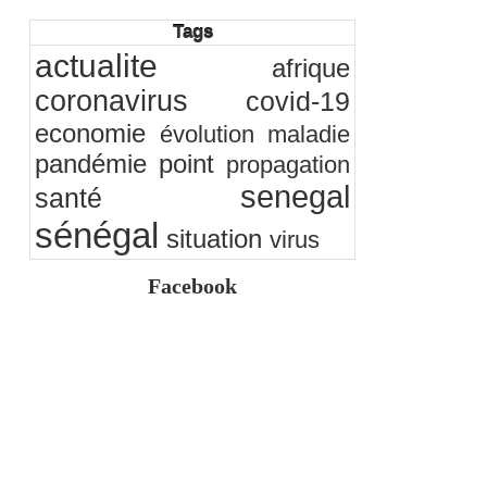
05/08/2026
-
Ndakhté M. GAYE
Tags
Observatoire des finances locales - Obfiloc :
transparence locale, impact national
actualite
afrique
26/07/2026
-
Ndakhté M. GAYE
coronavirus
covid-19
Rapport Bceao 2025 : résilience, transition et
innovation
economie
évolution
maladie
24/07/2026
-
Ndakhté M. GAYE
pandémie
point
propagation
senegal
santé
sénégal
situation
virus
Facebook