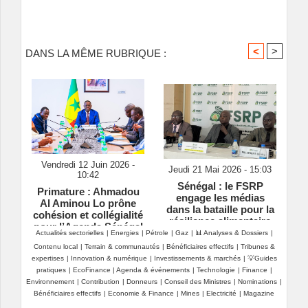
<
>
DANS LA MÊME RUBRIQUE :
Vendredi 12 Juin 2026 -
Jeudi 21 Mai 2026 - 15:03
10:42
Sénégal : le FSRP
Primature : Ahmadou
engage les médias
Al Aminou Lo prône
dans la bataille pour la
cohésion et collégialité
résilience alimentaire
pour l’Agenda Sénégal
Actualités sectorielles
|
Energies
|
Pétrole
|
Gaz
|
📊 Analyses & Dossiers
|
2050
Contenu local
|
Terrain & communautés
|
Bénéficiaires effectifs
|
Tribunes &
expertises
|
Innovation & numérique
|
Investissements & marchés
|
💡Guides
pratiques
|
EcoFinance
|
Agenda & événements
|
Technologie
|
Finance
|
Environnement
|
Contribution
|
Donneurs
|
Conseil des Ministres
|
Nominations
|
Bénéficiaires effectifs
|
Economie & Finance
|
Mines
|
Electricité
|
Magazine