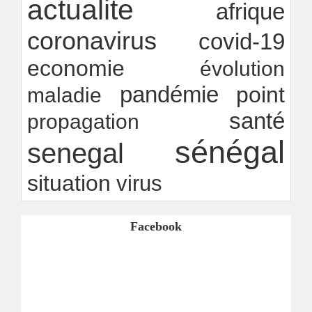
actualite
afrique
Ndakhté M. GAYE
24/07/2026
-
coronavirus
covid-19
economie
évolution
pandémie
point
maladie
santé
propagation
sénégal
senegal
situation
virus
Facebook