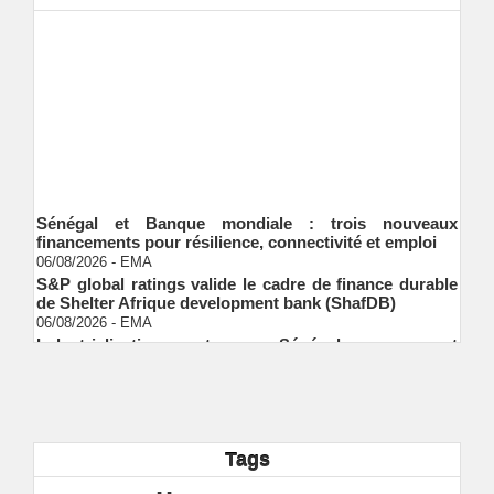
Sénégal et Banque mondiale : trois nouveaux
financements pour résilience, connectivité et emploi
06/08/2026
-
EMA
S&P global ratings valide le cadre de finance durable
de Shelter Afrique development bank (ShafDB)
06/08/2026
-
EMA
Industrialisation verte au Sénégal : comment
transformer le dialogue d'experts en adhésion
citoyenne ?
Ndakhté M. GAYE
05/08/2026
-
Observatoire des finances locales - Obfiloc :
transparence locale, impact national
Ndakhté M. GAYE
26/07/2026
-
Tags
Rapport Bceao 2025 : résilience, transition et
innovation