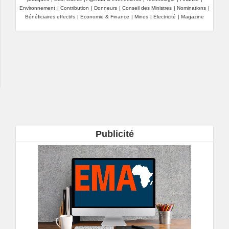
Environnement
|
Contribution
|
Donneurs
|
Conseil des Ministres
|
Nominations
|
Bénéficiaires effectifs
|
Economie & Finance
|
Mines
|
Electricité
|
Magazine
Publicité