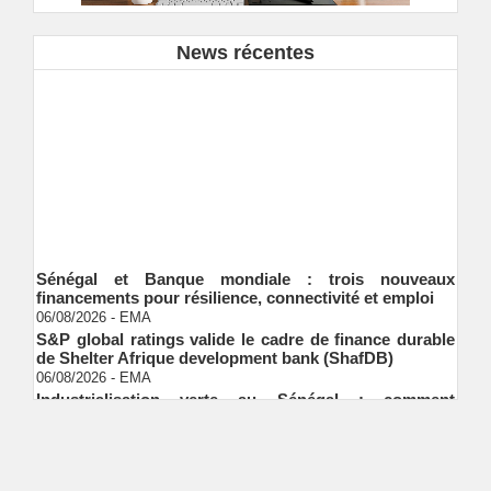
News récentes
Sénégal et Banque mondiale : trois nouveaux
financements pour résilience, connectivité et emploi
06/08/2026
-
EMA
S&P global ratings valide le cadre de finance durable
de Shelter Afrique development bank (ShafDB)
06/08/2026
-
EMA
Industrialisation verte au Sénégal : comment
transformer le dialogue d'experts en adhésion
citoyenne ?
Ndakhté M. GAYE
05/08/2026
-
Observatoire des finances locales - Obfiloc :
transparence locale, impact national