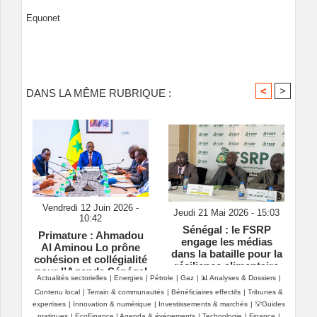
Equonet
<
>
DANS LA MÊME RUBRIQUE :
Vendredi 12 Juin 2026 -
Jeudi 21 Mai 2026 - 15:03
10:42
Sénégal : le FSRP
Primature : Ahmadou
engage les médias
Al Aminou Lo prône
dans la bataille pour la
cohésion et collégialité
résilience alimentaire
pour l’Agenda Sénégal
Actualités sectorielles
|
Energies
|
Pétrole
|
Gaz
|
📊 Analyses & Dossiers
|
2050
Contenu local
|
Terrain & communautés
|
Bénéficiaires effectifs
|
Tribunes &
expertises
|
Innovation & numérique
|
Investissements & marchés
|
💡Guides
pratiques
|
EcoFinance
|
Agenda & événements
|
Technologie
|
Finance
|