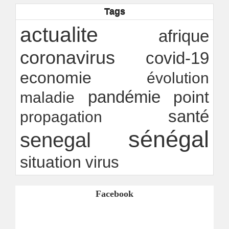
Ndakhté M. GAYE
26/07/2026
-
Tags
Rapport Bceao 2025 : résilience, transition et
innovation
actualite
afrique
Ndakhté M. GAYE
24/07/2026
-
coronavirus
covid-19
economie
évolution
pandémie
point
maladie
santé
propagation
sénégal
senegal
situation
virus
Facebook