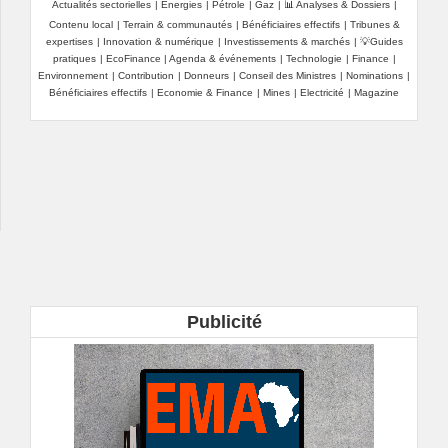
Actualités sectorielles
|
Energies
|
Pétrole
|
Gaz
|
📊 Analyses & Dossiers
|
2050
Contenu local
|
Terrain & communautés
|
Bénéficiaires effectifs
|
Tribunes &
expertises
|
Innovation & numérique
|
Investissements & marchés
|
💡Guides
pratiques
|
EcoFinance
|
Agenda & événements
|
Technologie
|
Finance
|
Environnement
|
Contribution
|
Donneurs
|
Conseil des Ministres
|
Nominations
|
Bénéficiaires effectifs
|
Economie & Finance
|
Mines
|
Electricité
|
Magazine
Publicité