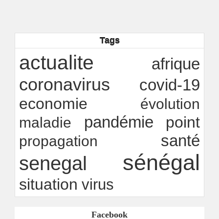
citoyenne ?
Ndakhté M. GAYE
05/08/2026
-
Observatoire des finances locales - Obfiloc :
transparence locale, impact national
Tags
Ndakhté M. GAYE
26/07/2026
-
Rapport Bceao 2025 : résilience, transition et
actualite
afrique
innovation
Ndakhté M. GAYE
24/07/2026
-
coronavirus
covid-19
economie
évolution
pandémie
point
maladie
santé
propagation
sénégal
senegal
situation
virus
Facebook