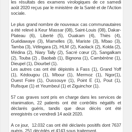
les résultats des examens virologiques de ce samedi
août 2020 reçus par le ministère de la Santé et de l’Action
sociale.
Le plus grand nombre de nouveaux cas communautaires
a été relevé à Keur Massar (08), Saint-Louis (08), Dakar-
Plateau (6), Liberté (5), Ouakam (4), Thiès (4),
Guédiawaye (3), Mamelles (3), Mariste (3), Mbao (3),
Tamba (3), Vélingara (2), HLM (2), Kaolack (2), Kolda (2),
Médina (2), Niary Tally (2), Sacré cœur (2), Sangalkam
(2), Touba (2) , Baobab (1), Bignona (1), Cambérène (1),
Dieupel (1), Diourbel (1).
Les autres cas ont été dépistés à Fass (1), Grand Yoff
(1), Kédougou (1), Mbour (1), Mermoz (1), Ngor(1),
Ouest Foire (1), Oussouye (1), Point E (1), Pout (1),
Rufisque (1) et Yeumbeul (1) et Ziguinchor (1).
57 cas graves sont pris en charge dans les services de
réanimation, 22 patients ont été contrôlés négatifs et
déclarés guéris, tandis que deux décès ont été
enregistrés ce vendredi 14 août 2020.
A ce jour, 12.032 cas ont été déclarés positifs dont 7637
guéris, 251 décédés et 4143 sous traitement.