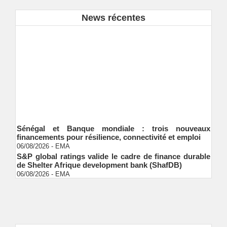
News récentes
Sénégal et Banque mondiale : trois nouveaux
financements pour résilience, connectivité et emploi
06/08/2026
-
EMA
S&P global ratings valide le cadre de finance durable
de Shelter Afrique development bank (ShafDB)
06/08/2026
-
EMA
Industrialisation verte au Sénégal : comment
transformer le dialogue d'experts en adhésion
citoyenne ?
Ndakhté M. GAYE
05/08/2026
-
Observatoire des finances locales - Obfiloc :
transparence locale, impact national