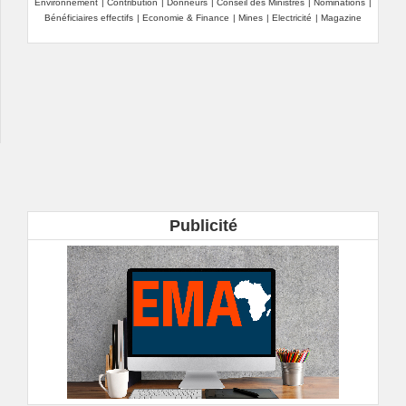
Environnement
|
Contribution
|
Donneurs
|
Conseil des Ministres
|
Nominations
|
Bénéficiaires effectifs
|
Economie & Finance
|
Mines
|
Electricité
|
Magazine
Publicité