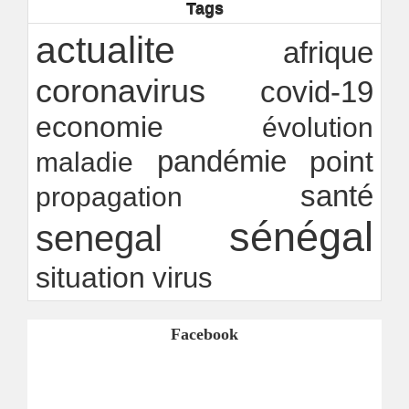
Tags
Ndakhté M. GAYE
26/07/2026
-
Rapport Bceao 2025 : résilience, transition et
actualite
afrique
innovation
Ndakhté M. GAYE
24/07/2026
-
coronavirus
covid-19
economie
évolution
pandémie
point
maladie
santé
propagation
sénégal
senegal
situation
virus
Facebook