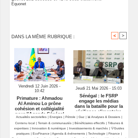
Equonet
<
>
DANS LA MÊME RUBRIQUE :
Vendredi 12 Juin 2026 -
Jeudi 21 Mai 2026 - 15:03
10:42
Sénégal : le FSRP
Primature : Ahmadou
engage les médias
Al Aminou Lo prône
dans la bataille pour la
cohésion et collégialité
résilience alimentaire
pour l’Agenda Sénégal
Actualités sectorielles
|
Energies
|
Pétrole
|
Gaz
|
📊 Analyses & Dossiers
|
2050
Contenu local
|
Terrain & communautés
|
Bénéficiaires effectifs
|
Tribunes &
expertises
|
Innovation & numérique
|
Investissements & marchés
|
💡Guides
pratiques
|
EcoFinance
|
Agenda & événements
|
Technologie
|
Finance
|