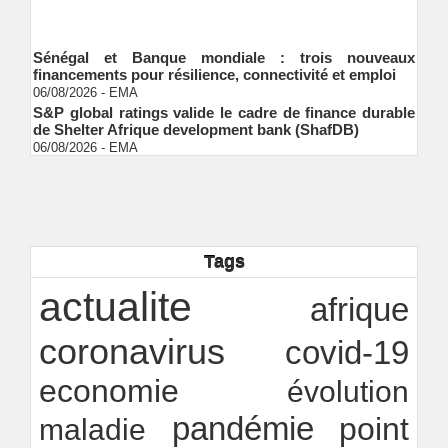
Sénégal et Banque mondiale : trois nouveaux
financements pour résilience, connectivité et emploi
06/08/2026
-
EMA
S&P global ratings valide le cadre de finance durable
de Shelter Afrique development bank (ShafDB)
06/08/2026
-
EMA
Industrialisation verte au Sénégal : comment
transformer le dialogue d'experts en adhésion
citoyenne ?
Ndakhté M. GAYE
05/08/2026
-
Observatoire des finances locales - Obfiloc :
transparence locale, impact national
Tags
Ndakhté M. GAYE
26/07/2026
-
Rapport Bceao 2025 : résilience, transition et
actualite
afrique
innovation
Ndakhté M. GAYE
24/07/2026
-
coronavirus
covid-19
economie
évolution
pandémie
point
maladie