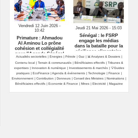
Vendredi 12 Juin 2026 -
Jeudi 21 Mai 2026 - 15:03
10:42
Sénégal : le FSRP
Primature : Ahmadou
engage les médias
Al Aminou Lo prône
dans la bataille pour la
cohésion et collégialité
résilience alimentaire
pour l’Agenda Sénégal
Actualités sectorielles
|
Energies
|
Pétrole
|
Gaz
|
📊 Analyses & Dossiers
|
2050
Contenu local
|
Terrain & communautés
|
Bénéficiaires effectifs
|
Tribunes &
expertises
|
Innovation & numérique
|
Investissements & marchés
|
💡Guides
pratiques
|
EcoFinance
|
Agenda & événements
|
Technologie
|
Finance
|
Environnement
|
Contribution
|
Donneurs
|
Conseil des Ministres
|
Nominations
|
Bénéficiaires effectifs
|
Economie & Finance
|
Mines
|
Electricité
|
Magazine