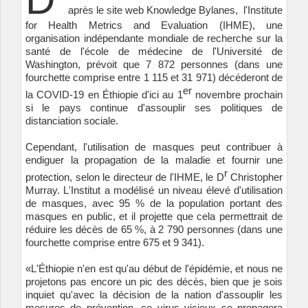
après le site web Knowledge Bylanes, l'Institute
for Health Metrics and Evaluation (IHME), une
organisation indépendante mondiale de recherche sur la
santé de l'école de médecine de l'Université de
Washington, prévoit que 7 872 personnes (dans une
fourchette comprise entre 1 115 et 31 971) décéderont de
er
la COVID-19 en Éthiopie d'ici au 1
novembre prochain
si le pays continue d'assouplir ses politiques de
distanciation sociale.
Cependant, l'utilisation de masques peut contribuer à
endiguer la propagation de la maladie et fournir une
r
protection, selon le directeur de l'IHME, le D
Christopher
Murray. L'Institut a modélisé un niveau élevé d'utilisation
de masques, avec 95 % de la population portant des
masques en public, et il projette que cela permettrait de
réduire les décès de 65 %, à 2 790 personnes (dans une
fourchette comprise entre 675 et 9 341).
«L'Éthiopie n'en est qu'au début de l'épidémie, et nous ne
projetons pas encore un pic des décès, bien que je sois
inquiet qu'avec la décision de la nation d'assouplir les
mesures de prévention, ce virus vicieux se propagera