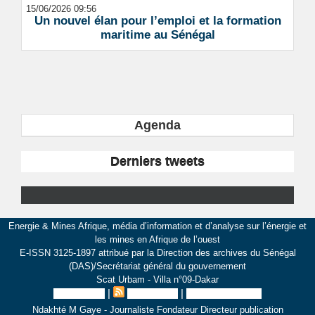
15/06/2026 09:56
Un nouvel élan pour l’emploi et la formation
maritime au Sénégal
Agenda
Derniers tweets
Energie & Mines Afrique, média d’information et d’analyse sur l’énergie et
les mines en Afrique de l’ouest
E-ISSN 3125-1897 attribué par la Direction des archives du Sénégal
(DAS)/Secrétariat général du gouvernement
Scat Urbam - Villa n°09-Dakar
|
|
Plan du site
Syndication
Inscription au site
Ndakhté M Gaye - Journaliste Fondateur Directeur publication