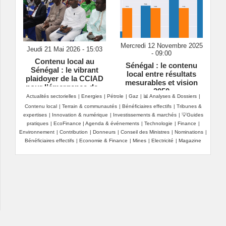
Mercredi 12 Novembre 2025
Jeudi 21 Mai 2026 - 15:03
- 09:00
Contenu local au
Sénégal : le contenu
Sénégal : le vibrant
local entre résultats
plaidoyer de la CCIAD
mesurables et vision
pour l’émergence de «
2050
champions nationaux »
Actualités sectorielles
|
Energies
|
Pétrole
|
Gaz
|
📊 Analyses & Dossiers
|
Contenu local
|
Terrain & communautés
|
Bénéficiaires effectifs
|
Tribunes &
expertises
|
Innovation & numérique
|
Investissements & marchés
|
💡Guides
pratiques
|
EcoFinance
|
Agenda & événements
|
Technologie
|
Finance
|
Environnement
|
Contribution
|
Donneurs
|
Conseil des Ministres
|
Nominations
|
Bénéficiaires effectifs
|
Economie & Finance
|
Mines
|
Electricité
|
Magazine