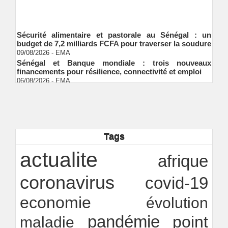
Sécurité alimentaire et pastorale au Sénégal : un
budget de 7,2 milliards FCFA pour traverser la soudure
09/08/2026
-
EMA
Sénégal et Banque mondiale : trois nouveaux
financements pour résilience, connectivité et emploi
06/08/2026
-
EMA
S&P global ratings valide le cadre de finance durable
de Shelter Afrique development bank (ShafDB)
06/08/2026
-
EMA
Industrialisation verte au Sénégal : comment
transformer le dialogue d'experts en adhésion
citoyenne ?
Tags
Ndakhté M. GAYE
05/08/2026
-
actualite
Observatoire des finances locales - Obfiloc :
afrique
transparence locale, impact national
Ndakhté M. GAYE
26/07/2026
-
coronavirus
covid-19
economie
évolution
pandémie
point
maladie