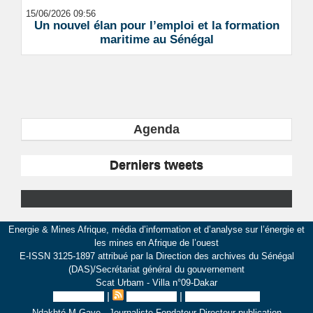
15/06/2026 09:56
Un nouvel élan pour l’emploi et la formation
maritime au Sénégal
Agenda
Derniers tweets
Energie & Mines Afrique, média d’information et d’analyse sur l’énergie et
les mines en Afrique de l’ouest
E-ISSN 3125-1897 attribué par la Direction des archives du Sénégal
(DAS)/Secrétariat général du gouvernement
Scat Urbam - Villa n°09-Dakar
|
|
Plan du site
Syndication
Inscription au site
Ndakhté M Gaye - Journaliste Fondateur Directeur publication