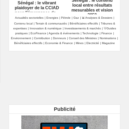
Sénégal : le contenu
Sénégal : le vibrant
local entre résultats
plaidoyer de la CCIAD
mesurables et vision
pour l’émergence de «
2050
champions nationaux »
Actualités sectorielles
|
Energies
|
Pétrole
|
Gaz
|
📊 Analyses & Dossiers
|
Contenu local
|
Terrain & communautés
|
Bénéficiaires effectifs
|
Tribunes &
expertises
|
Innovation & numérique
|
Investissements & marchés
|
💡Guides
pratiques
|
EcoFinance
|
Agenda & événements
|
Technologie
|
Finance
|
Environnement
|
Contribution
|
Donneurs
|
Conseil des Ministres
|
Nominations
|
Bénéficiaires effectifs
|
Economie & Finance
|
Mines
|
Electricité
|
Magazine
Publicité