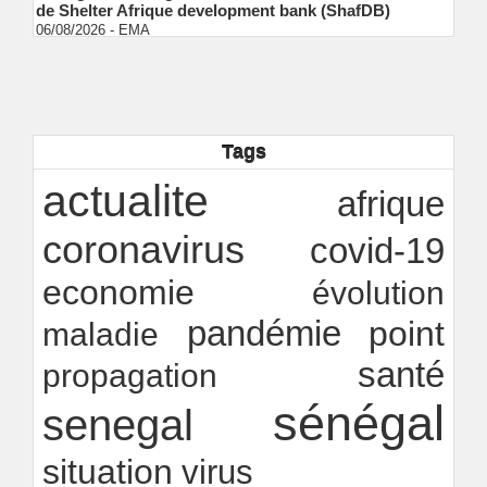
de Shelter Afrique development bank (ShafDB)
06/08/2026
-
EMA
Industrialisation verte au Sénégal : comment
transformer le dialogue d'experts en adhésion
citoyenne ?
Ndakhté M. GAYE
05/08/2026
-
Observatoire des finances locales - Obfiloc :
transparence locale, impact national
Tags
Ndakhté M. GAYE
26/07/2026
-
Rapport Bceao 2025 : résilience, transition et
actualite
afrique
innovation
Ndakhté M. GAYE
24/07/2026
-
coronavirus
covid-19
economie
évolution
pandémie
point
maladie
santé
propagation
sénégal
senegal
situation
virus