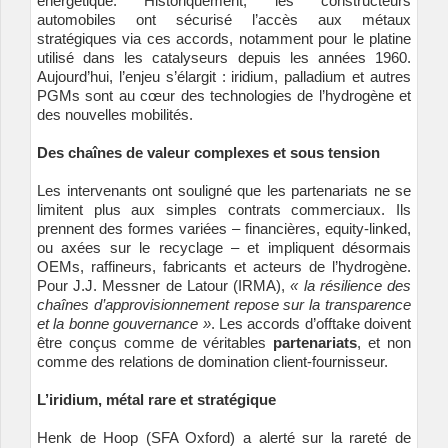
énergétique. Historiquement, les constructeurs
automobiles ont sécurisé l’accès aux métaux
stratégiques via ces accords, notamment pour le platine
utilisé dans les catalyseurs depuis les années 1960.
Aujourd’hui, l’enjeu s’élargit : iridium, palladium et autres
PGMs sont au cœur des technologies de l’hydrogène et
des nouvelles mobilités.
Des chaînes de valeur complexes et sous tension
Les intervenants ont souligné que les partenariats ne se
limitent plus aux simples contrats commerciaux. Ils
prennent des formes variées – financières, equity-linked,
ou axées sur le recyclage – et impliquent désormais
OEMs, raffineurs, fabricants et acteurs de l’hydrogène.
Pour J.J. Messner de Latour (IRMA),
« la résilience des
chaînes d’approvisionnement repose sur la transparence
et la bonne gouvernance »
. Les accords d’offtake doivent
être conçus comme de véritables
partenariats
, et non
comme des relations de domination client-fournisseur.
L’iridium, métal rare et stratégique
Henk de Hoop (SFA Oxford) a alerté sur la rareté de