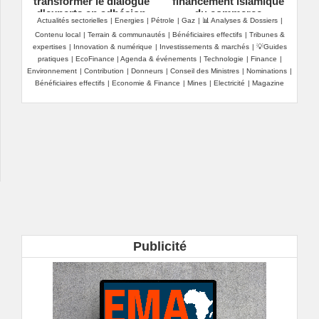
transformer le dialogue
financement islamique
d'experts en adhésion
du commerce
Actualités sectorielles
|
Energies
|
Pétrole
|
Gaz
|
📊 Analyses & Dossiers
|
citoyenne ?
Contenu local
|
Terrain & communautés
|
Bénéficiaires effectifs
|
Tribunes &
expertises
|
Innovation & numérique
|
Investissements & marchés
|
💡Guides
pratiques
|
EcoFinance
|
Agenda & événements
|
Technologie
|
Finance
|
Environnement
|
Contribution
|
Donneurs
|
Conseil des Ministres
|
Nominations
|
Bénéficiaires effectifs
|
Economie & Finance
|
Mines
|
Electricité
|
Magazine
Publicité