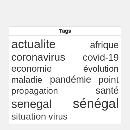
06/08/2026
-
EMA
Industrialisation verte au Sénégal : comment
transformer le dialogue d'experts en adhésion
citoyenne ?
Ndakhté M. GAYE
05/08/2026
-
Tags
Observatoire des finances locales - Obfiloc :
transparence locale, impact national
actualite
Ndakhté M. GAYE
26/07/2026
-
afrique
coronavirus
covid-19
economie
évolution
pandémie
point
maladie
santé
propagation
sénégal
senegal
situation
virus