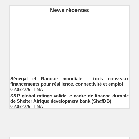
News récentes
Sénégal et Banque mondiale : trois nouveaux
financements pour résilience, connectivité et emploi
06/08/2026
-
EMA
S&P global ratings valide le cadre de finance durable
de Shelter Afrique development bank (ShafDB)
06/08/2026
-
EMA
Industrialisation verte au Sénégal : comment
transformer le dialogue d'experts en adhésion
citoyenne ?
Ndakhté M. GAYE
05/08/2026
-
Observatoire des finances locales - Obfiloc :
transparence locale, impact national