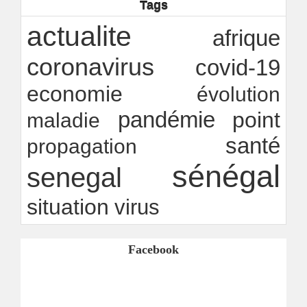
Tags
Ndakhté M. GAYE
26/07/2026
-
Rapport Bceao 2025 : résilience, transition et
actualite
afrique
innovation
Ndakhté M. GAYE
24/07/2026
-
coronavirus
covid-19
economie
évolution
pandémie
point
maladie
santé
propagation
sénégal
senegal
situation
virus
Facebook