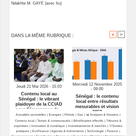
Ndakhte M. GAYE (avec Itu)
<
>
DANS LA MÊME RUBRIQUE :
Mercredi 12 Novembre 2025
Jeudi 21 Mai 2026 - 15:03
- 09:00
Contenu local au
Sénégal : le contenu
Sénégal : le vibrant
local entre résultats
plaidoyer de la CCIAD
mesurables et vision
pour l’émergence de «
2050
champions nationaux »
Actualités sectorielles
|
Energies
|
Pétrole
|
Gaz
|
📊 Analyses & Dossiers
|
Contenu local
|
Terrain & communautés
|
Bénéficiaires effectifs
|
Tribunes &
expertises
|
Innovation & numérique
|
Investissements & marchés
|
💡Guides
pratiques
|
EcoFinance
|
Agenda & événements
|
Technologie
|
Finance
|