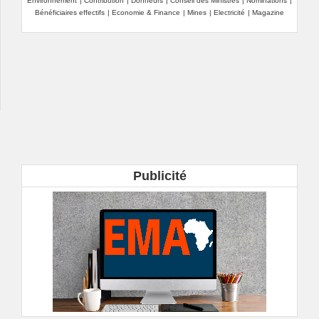
Environnement
|
Contribution
|
Donneurs
|
Conseil des Ministres
|
Nominations
|
Bénéficiaires effectifs
|
Economie & Finance
|
Mines
|
Electricité
|
Magazine
Publicité