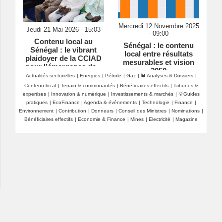
Mercredi 12 Novembre 2025
Jeudi 21 Mai 2026 - 15:03
- 09:00
Contenu local au
Sénégal : le contenu
Sénégal : le vibrant
local entre résultats
plaidoyer de la CCIAD
mesurables et vision
pour l’émergence de «
2050
champions nationaux »
Actualités sectorielles
|
Energies
|
Pétrole
|
Gaz
|
📊 Analyses & Dossiers
|
Contenu local
|
Terrain & communautés
|
Bénéficiaires effectifs
|
Tribunes &
expertises
|
Innovation & numérique
|
Investissements & marchés
|
💡Guides
pratiques
|
EcoFinance
|
Agenda & événements
|
Technologie
|
Finance
|
Environnement
|
Contribution
|
Donneurs
|
Conseil des Ministres
|
Nominations
|
Bénéficiaires effectifs
|
Economie & Finance
|
Mines
|
Electricité
|
Magazine