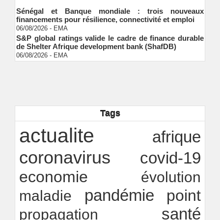
Sénégal et Banque mondiale : trois nouveaux
financements pour résilience, connectivité et emploi
06/08/2026
-
EMA
S&P global ratings valide le cadre de finance durable
de Shelter Afrique development bank (ShafDB)
06/08/2026
-
EMA
Industrialisation verte au Sénégal : comment
transformer le dialogue d'experts en adhésion
citoyenne ?
Ndakhté M. GAYE
05/08/2026
-
Observatoire des finances locales - Obfiloc :
transparence locale, impact national
Tags
Ndakhté M. GAYE
26/07/2026
-
Rapport Bceao 2025 : résilience, transition et
actualite
innovation
afrique
Ndakhté M. GAYE
24/07/2026
-
coronavirus
covid-19
economie
évolution
pandémie
point
maladie
santé
propagation