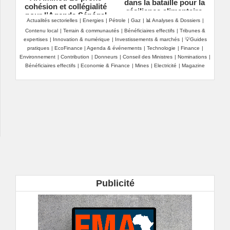
dans la bataille pour la
cohésion et collégialité
résilience alimentaire
pour l’Agenda Sénégal
Actualités sectorielles
|
Energies
|
Pétrole
|
Gaz
|
📊 Analyses & Dossiers
|
2050
Contenu local
|
Terrain & communautés
|
Bénéficiaires effectifs
|
Tribunes &
expertises
|
Innovation & numérique
|
Investissements & marchés
|
💡Guides
pratiques
|
EcoFinance
|
Agenda & événements
|
Technologie
|
Finance
|
Environnement
|
Contribution
|
Donneurs
|
Conseil des Ministres
|
Nominations
|
Bénéficiaires effectifs
|
Economie & Finance
|
Mines
|
Electricité
|
Magazine
Publicité