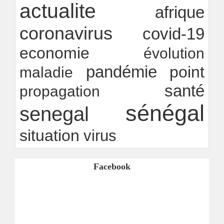
Rapport Bceao 2025 : résilience, transition et
actualite
afrique
innovation
Ndakhté M. GAYE
24/07/2026
-
coronavirus
covid-19
economie
évolution
pandémie
point
maladie
santé
propagation
sénégal
senegal
situation
virus
Facebook