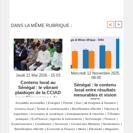
<
>
DANS LA MÊME RUBRIQUE :
Mercredi 12 Novembre 2025
Jeudi 21 Mai 2026 - 15:03
- 09:00
Contenu local au
Sénégal : le contenu
Sénégal : le vibrant
local entre résultats
plaidoyer de la CCIAD
mesurables et vision
pour l’émergence de «
2050
champions nationaux »
Actualités sectorielles
|
Energies
|
Pétrole
|
Gaz
|
📊 Analyses & Dossiers
|
Contenu local
|
Terrain & communautés
|
Bénéficiaires effectifs
|
Tribunes &
expertises
|
Innovation & numérique
|
Investissements & marchés
|
💡Guides
pratiques
|
EcoFinance
|
Agenda & événements
|
Technologie
|
Finance
|
Environnement
|
Contribution
|
Donneurs
|
Conseil des Ministres
|
Nominations
|
Bénéficiaires effectifs
|
Economie & Finance
|
Mines
|
Electricité
|
Magazine