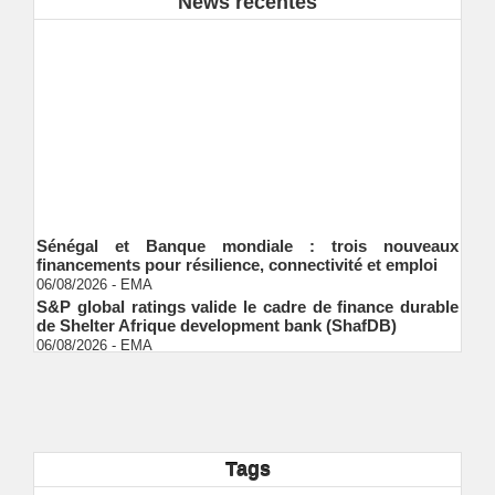
News récentes
Sénégal et Banque mondiale : trois nouveaux
financements pour résilience, connectivité et emploi
06/08/2026
-
EMA
S&P global ratings valide le cadre de finance durable
de Shelter Afrique development bank (ShafDB)
06/08/2026
-
EMA
Industrialisation verte au Sénégal : comment
transformer le dialogue d'experts en adhésion
citoyenne ?
Ndakhté M. GAYE
05/08/2026
-
Observatoire des finances locales - Obfiloc :
transparence locale, impact national
Tags
Ndakhté M. GAYE
26/07/2026
-