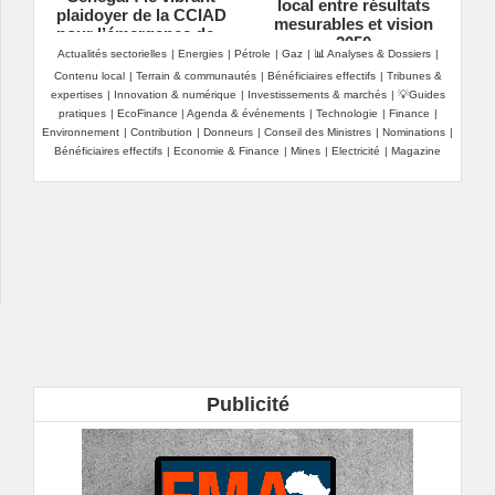
local entre résultats
plaidoyer de la CCIAD
mesurables et vision
pour l’émergence de «
2050
champions nationaux »
Actualités sectorielles
|
Energies
|
Pétrole
|
Gaz
|
📊 Analyses & Dossiers
|
Contenu local
|
Terrain & communautés
|
Bénéficiaires effectifs
|
Tribunes &
expertises
|
Innovation & numérique
|
Investissements & marchés
|
💡Guides
pratiques
|
EcoFinance
|
Agenda & événements
|
Technologie
|
Finance
|
Environnement
|
Contribution
|
Donneurs
|
Conseil des Ministres
|
Nominations
|
Bénéficiaires effectifs
|
Economie & Finance
|
Mines
|
Electricité
|
Magazine
Publicité