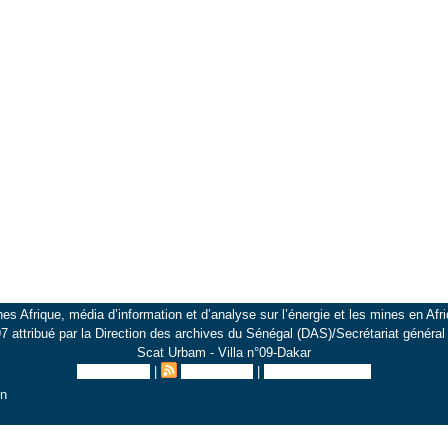
es Afrique, média d’information et d’analyse sur l’énergie et les mines en Afri
 attribué par la Direction des archives du Sénégal (DAS)/Secrétariat généra
Scat Urbam - Villa n°09-Dakar
Plan du site
|
Syndication
|
Inscription au site
on