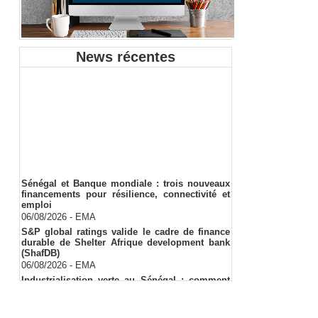
News récentes
Sénégal et Banque mondiale : trois nouveaux
financements pour résilience, connectivité et
emploi
06/08/2026
-
EMA
S&P global ratings valide le cadre de finance
durable de Shelter Afrique development bank
(ShafDB)
06/08/2026
-
EMA
Industrialisation verte au Sénégal : comment
transformer le dialogue d'experts en adhésion
citoyenne ?
05/08/2026
-
Ndakhté M. GAYE
Observatoire des finances locales - Obfiloc :