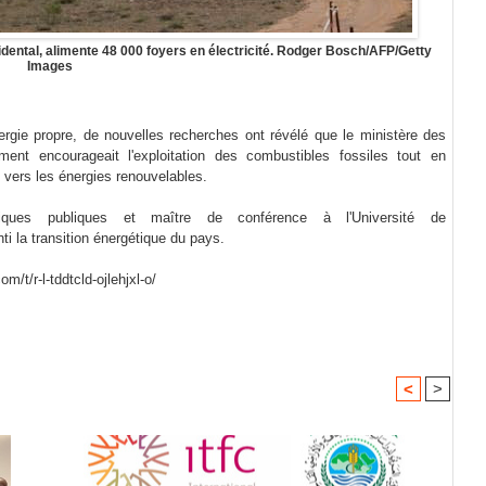
idental, alimente 48 000 foyers en électricité. Rodger Bosch/AFP/Getty
Images
nergie propre, de nouvelles recherches ont révélé que le ministère des
ent encourageait l'exploitation des combustibles fossiles tout en
on vers les énergies renouvelables.
itiques publiques et maître de conférence à l'Université de
nti la transition énergétique du pays.
/t/r-l-tddtcld-ojlehjxl-o/
<
>