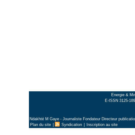
Energie & Min
E-ISSN 3125-1897
Ndakhté M Gaye - Journaliste Fondateur Directeur publicati
Plan du site
|
Syndication
|
Inscription au site