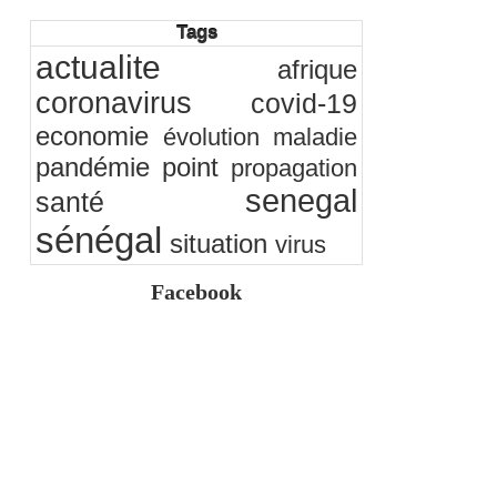
transparence locale, impact national
Tags
26/07/2026
-
Ndakhté M. GAYE
Rapport Bceao 2025 : résilience, transition et
actualite
afrique
innovation
24/07/2026
-
Ndakhté M. GAYE
coronavirus
covid-19
economie
évolution
maladie
pandémie
point
propagation
senegal
santé
sénégal
situation
virus
Facebook