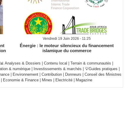
Vendredi 19 Juin 2026 - 11:25
ent
Énergie : le moteur silencieux du financement
ion
islamique du commerce
📊 Analyses & Dossiers
|
Contenu local
|
Terrain & communautés
|
ation & numérique
|
Investissements & marchés
|
💡Guides pratiques
|
nance
|
Environnement
|
Contribution
|
Donneurs
|
Conseil des Ministres
|
Economie & Finance
|
Mines
|
Electricité
|
Magazine