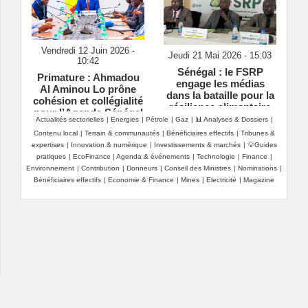
Vendredi 12 Juin 2026 -
Jeudi 21 Mai 2026 - 15:03
10:42
Sénégal : le FSRP
Primature : Ahmadou
engage les médias
Al Aminou Lo prône
dans la bataille pour la
cohésion et collégialité
résilience alimentaire
pour l’Agenda Sénégal
Actualités sectorielles
|
Energies
|
Pétrole
|
Gaz
|
📊 Analyses & Dossiers
|
2050
Contenu local
|
Terrain & communautés
|
Bénéficiaires effectifs
|
Tribunes &
expertises
|
Innovation & numérique
|
Investissements & marchés
|
💡Guides
pratiques
|
EcoFinance
|
Agenda & événements
|
Technologie
|
Finance
|
Environnement
|
Contribution
|
Donneurs
|
Conseil des Ministres
|
Nominations
|
Bénéficiaires effectifs
|
Economie & Finance
|
Mines
|
Electricité
|
Magazine