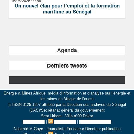
15/06/2026 09:56
Un nouvel élan pour l’emploi et la formation
maritime au Sénégal
Agenda
Derniers tweets
Energie & Mines Afrique, média d’information et d’analyse sur l’énergie et
les mines en Afrique de l’ouest
E-ISSN 3125-1897 attribué par la Direction des archives du Sénégal
(DAS)/Secrétariat général du gouvernement
Scat Urbam - Villa n°09-Dakar
|
|
Plan du site
Syndication
Inscription au site
Ndakhté M Gaye - Journaliste Fondateur Directeur publication