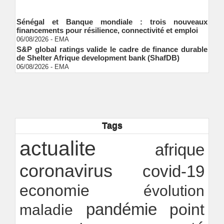
Sénégal et Banque mondiale : trois nouveaux
financements pour résilience, connectivité et emploi
06/08/2026
-
EMA
S&P global ratings valide le cadre de finance durable
de Shelter Afrique development bank (ShafDB)
06/08/2026
-
EMA
Industrialisation verte au Sénégal : comment
transformer le dialogue d'experts en adhésion
citoyenne ?
Ndakhté M. GAYE
05/08/2026
-
Observatoire des finances locales - Obfiloc :
transparence locale, impact national
Tags
Ndakhté M. GAYE
26/07/2026
-
Rapport Bceao 2025 : résilience, transition et
actualite
innovation
afrique
Ndakhté M. GAYE
24/07/2026
-
coronavirus
covid-19
economie
évolution
pandémie
point
maladie