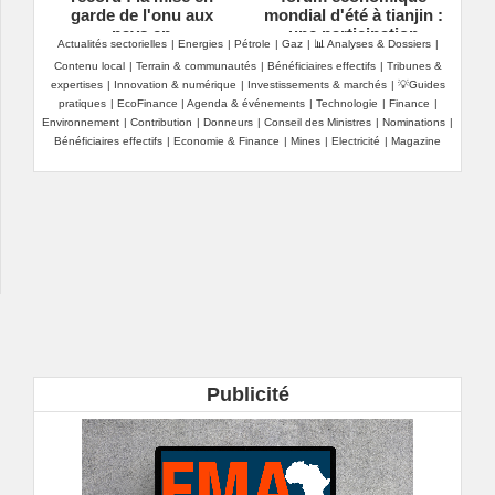
garde de l'onu aux
mondial d'été à tianjin :
pays en
une participation
Actualités sectorielles
|
Energies
|
Pétrole
|
Gaz
|
📊 Analyses & Dossiers
|
développement
scrutée avec beaucoup
Contenu local
|
Terrain & communautés
|
Bénéficiaires effectifs
|
Tribunes &
d'attention
expertises
|
Innovation & numérique
|
Investissements & marchés
|
💡Guides
pratiques
|
EcoFinance
|
Agenda & événements
|
Technologie
|
Finance
|
Environnement
|
Contribution
|
Donneurs
|
Conseil des Ministres
|
Nominations
|
Bénéficiaires effectifs
|
Economie & Finance
|
Mines
|
Electricité
|
Magazine
Publicité