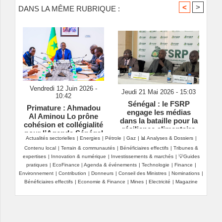
<
>
DANS LA MÊME RUBRIQUE :
Vendredi 12 Juin 2026 -
Jeudi 21 Mai 2026 - 15:03
10:42
Sénégal : le FSRP
Primature : Ahmadou
engage les médias
Al Aminou Lo prône
dans la bataille pour la
cohésion et collégialité
résilience alimentaire
pour l’Agenda Sénégal
Actualités sectorielles
|
Energies
|
Pétrole
|
Gaz
|
📊 Analyses & Dossiers
|
2050
Contenu local
|
Terrain & communautés
|
Bénéficiaires effectifs
|
Tribunes &
expertises
|
Innovation & numérique
|
Investissements & marchés
|
💡Guides
pratiques
|
EcoFinance
|
Agenda & événements
|
Technologie
|
Finance
|
Environnement
|
Contribution
|
Donneurs
|
Conseil des Ministres
|
Nominations
|
Bénéficiaires effectifs
|
Economie & Finance
|
Mines
|
Electricité
|
Magazine