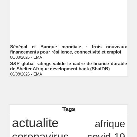
Sénégal et Banque mondiale : trois nouveaux
financements pour résilience, connectivité et emploi
06/08/2026
-
EMA
S&P global ratings valide le cadre de finance durable
de Shelter Afrique development bank (ShafDB)
06/08/2026
-
EMA
Industrialisation verte au Sénégal : comment
transformer le dialogue d'experts en adhésion
citoyenne ?
Ndakhté M. GAYE
05/08/2026
-
Observatoire des finances locales - Obfiloc :
transparence locale, impact national
Tags
Ndakhté M. GAYE
26/07/2026
-
Rapport Bceao 2025 : résilience, transition et
actualite
afrique
innovation
Ndakhté M. GAYE
24/07/2026
-
coronavirus
covid-19