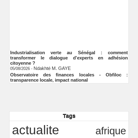
Industrialisation verte au Sénégal : comment
transformer le dialogue d'experts en adhésion
citoyenne ?
Ndakhté M. GAYE
05/08/2026
-
Observatoire des finances locales - Obfiloc :
transparence locale, impact national
Ndakhté M. GAYE
26/07/2026
-
Rapport Bceao 2025 : résilience, transition et
innovation
Ndakhté M. GAYE
24/07/2026
-
EQUONET Energies Magazine
15/07/2026
-
EMA
Tags
Modernisation, digitalisation et orthodoxie… la feuille
de route du Trésor public sénégalais pour porter les
actualite
afrique
ambitions de l’État
Ndakhté M. GAYE
13/07/2026
-