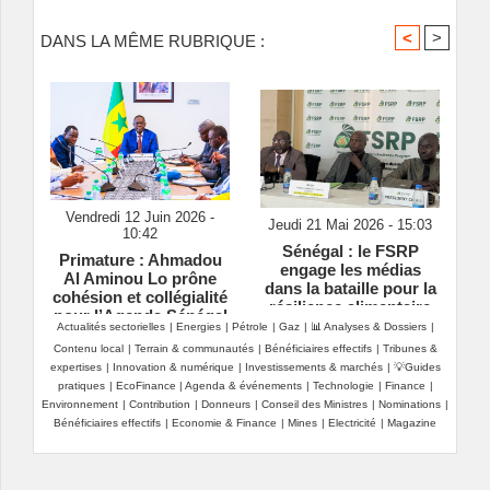
<
>
DANS LA MÊME RUBRIQUE :
Vendredi 12 Juin 2026 -
Jeudi 21 Mai 2026 - 15:03
10:42
Sénégal : le FSRP
Primature : Ahmadou
engage les médias
Al Aminou Lo prône
dans la bataille pour la
cohésion et collégialité
résilience alimentaire
pour l’Agenda Sénégal
Actualités sectorielles
|
Energies
|
Pétrole
|
Gaz
|
📊 Analyses & Dossiers
|
2050
Contenu local
|
Terrain & communautés
|
Bénéficiaires effectifs
|
Tribunes &
expertises
|
Innovation & numérique
|
Investissements & marchés
|
💡Guides
pratiques
|
EcoFinance
|
Agenda & événements
|
Technologie
|
Finance
|
Environnement
|
Contribution
|
Donneurs
|
Conseil des Ministres
|
Nominations
|
Bénéficiaires effectifs
|
Economie & Finance
|
Mines
|
Electricité
|
Magazine