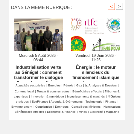
<
>
DANS LA MÊME RUBRIQUE :
Mercredi 5 Août 2026 -
Vendredi 19 Juin 2026 -
08:44
11:25
Industrialisation verte
Énergie : le moteur
au Sénégal : comment
silencieux du
transformer le dialogue
financement islamique
d'experts en adhésion
du commerce
Actualités sectorielles
|
Energies
|
Pétrole
|
Gaz
|
📊 Analyses & Dossiers
|
citoyenne ?
Contenu local
|
Terrain & communautés
|
Bénéficiaires effectifs
|
Tribunes &
expertises
|
Innovation & numérique
|
Investissements & marchés
|
💡Guides
pratiques
|
EcoFinance
|
Agenda & événements
|
Technologie
|
Finance
|
Environnement
|
Contribution
|
Donneurs
|
Conseil des Ministres
|
Nominations
|
Bénéficiaires effectifs
|
Economie & Finance
|
Mines
|
Electricité
|
Magazine