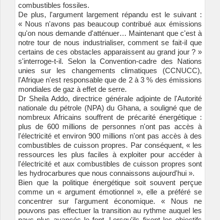
combustibles fossiles.
De plus, l'argument largement répandu est le suivant :
« Nous n'avons pas beaucoup contribué aux émissions
qu'on nous demande d'atténuer… Maintenant que c'est à
notre tour de nous industrialiser, comment se fait-il que
certains de ces obstacles apparaissent au grand jour ? »
s'interroge-t-il. Selon la Convention-cadre des Nations
unies sur les changements climatiques (CCNUCC),
l'Afrique n'est responsable que de 2 à 3 % des émissions
mondiales de gaz à effet de serre.
Dr Sheila Addo, directrice générale adjointe de l'Autorité
nationale du pétrole (NPA) du Ghana, a souligné que de
nombreux Africains souffrent de précarité énergétique :
plus de 600 millions de personnes n'ont pas accès à
l'électricité et environ 900 millions n'ont pas accès à des
combustibles de cuisson propres. Par conséquent, « les
ressources les plus faciles à exploiter pour accéder à
l'électricité et aux combustibles de cuisson propres sont
les hydrocarbures que nous connaissons aujourd'hui ».
Bien que la politique énergétique soit souvent perçue
comme un « argument émotionnel », elle a préféré se
concentrer sur l'argument économique. « Nous ne
pouvons pas effectuer la transition au rythme auquel les
pays plus avancés le font. Lorsqu'ils fixent les objectifs