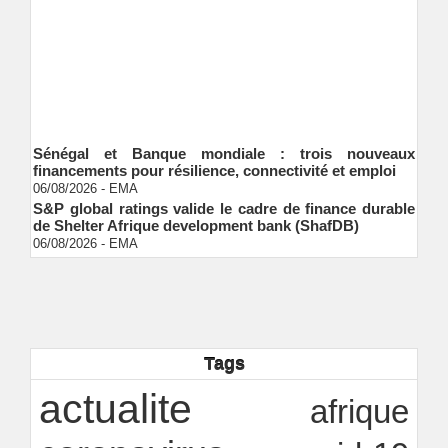
Sénégal et Banque mondiale : trois nouveaux
financements pour résilience, connectivité et emploi
06/08/2026
-
EMA
S&P global ratings valide le cadre de finance durable
de Shelter Afrique development bank (ShafDB)
06/08/2026
-
EMA
Industrialisation verte au Sénégal : comment
transformer le dialogue d'experts en adhésion
citoyenne ?
Ndakhté M. GAYE
05/08/2026
-
Observatoire des finances locales - Obfiloc :
transparence locale, impact national
Ndakhté M. GAYE
26/07/2026
-
Tags
Rapport Bceao 2025 : résilience, transition et
actualite
innovation
afrique
Ndakhté M. GAYE
24/07/2026
-