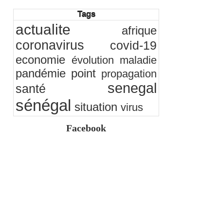
EQUONET Energies Magazine
Tags
15/07/2026
-
EMA
actualite
Modernisation, digitalisation et orthodoxie… la
afrique
feuille de route du Trésor public sénégalais
pour porter les ambitions de l’État
coronavirus
covid-19
13/07/2026
-
Ndakhté M. GAYE
economie
évolution
maladie
pandémie
point
propagation
senegal
santé
sénégal
situation
virus
Facebook