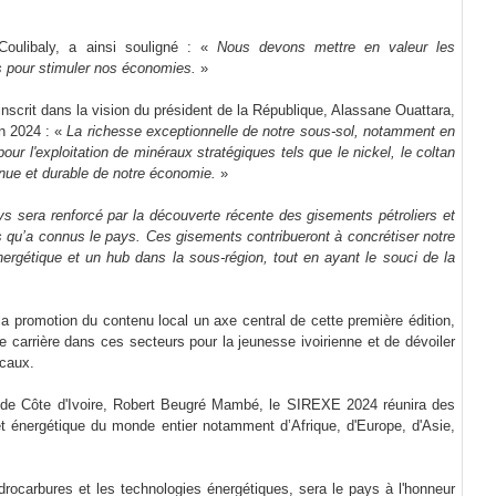
Coulibaly, a ainsi souligné : «
Nous devons mettre en valeur les
ts pour stimuler nos économies.
»
nscrit dans la vision du président de la République, Alassane Ouattara,
in 2024 : «
La richesse exceptionnelle de notre sous-sol, notamment en
our l'exploitation de minéraux stratégiques tels que le nickel, le coltan
tenue et durable de notre économie.
»
ays sera renforcé par la découverte récente des gisements pétroliers et
s qu’a connus le pays. Ces gisements contribueront à concrétiser notre
nergétique et un hub dans la sous-région, tout en ayant le souci de la
la promotion du contenu local un axe central de cette première édition,
e carrière dans ces secteurs pour la jeunesse ivoirienne et de dévoiler
ocaux.
e de Côte d'Ivoire, Robert Beugré Mambé, le SIREXE 2024 réunira des
 et énergétique du monde entier notamment d’Afrique, d'Europe, d'Asie,
rocarbures et les technologies énergétiques, sera le pays à l'honneur