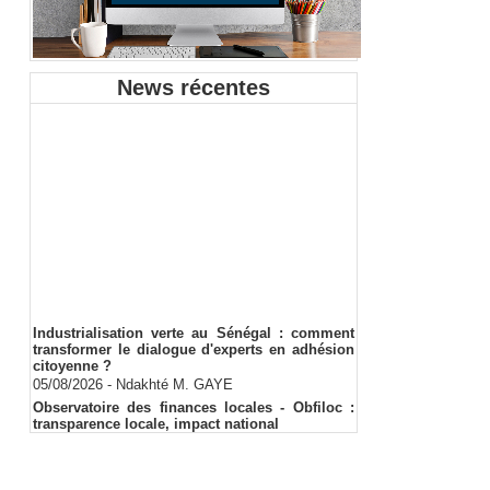
News récentes
Industrialisation verte au Sénégal : comment
transformer le dialogue d'experts en adhésion
citoyenne ?
05/08/2026
-
Ndakhté M. GAYE
Observatoire des finances locales - Obfiloc :
transparence locale, impact national
26/07/2026
-
Ndakhté M. GAYE
Rapport Bceao 2025 : résilience, transition et
innovation
24/07/2026
-
Ndakhté M. GAYE