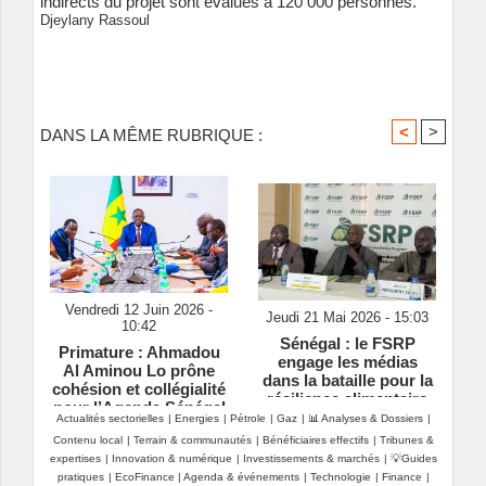
indirects du projet sont évalués à 120 000 personnes.
Djeylany Rassoul
<
>
DANS LA MÊME RUBRIQUE :
Vendredi 12 Juin 2026 -
Jeudi 21 Mai 2026 - 15:03
10:42
Sénégal : le FSRP
Primature : Ahmadou
engage les médias
Al Aminou Lo prône
dans la bataille pour la
cohésion et collégialité
résilience alimentaire
pour l’Agenda Sénégal
Actualités sectorielles
|
Energies
|
Pétrole
|
Gaz
|
📊 Analyses & Dossiers
|
2050
Contenu local
|
Terrain & communautés
|
Bénéficiaires effectifs
|
Tribunes &
expertises
|
Innovation & numérique
|
Investissements & marchés
|
💡Guides
pratiques
|
EcoFinance
|
Agenda & événements
|
Technologie
|
Finance
|