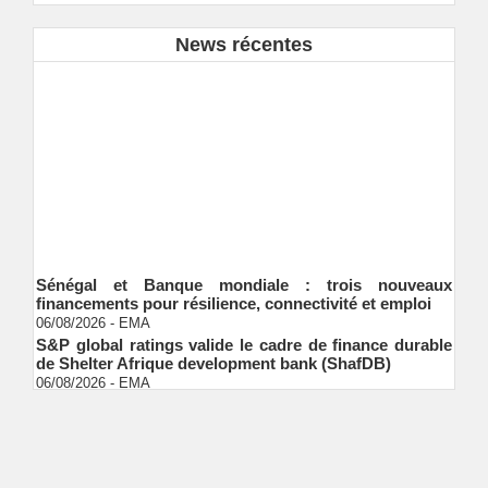
News récentes
Sénégal et Banque mondiale : trois nouveaux
financements pour résilience, connectivité et emploi
06/08/2026
-
EMA
S&P global ratings valide le cadre de finance durable
de Shelter Afrique development bank (ShafDB)
06/08/2026
-
EMA
Industrialisation verte au Sénégal : comment
transformer le dialogue d'experts en adhésion
citoyenne ?
Ndakhté M. GAYE
05/08/2026
-
Observatoire des finances locales - Obfiloc :