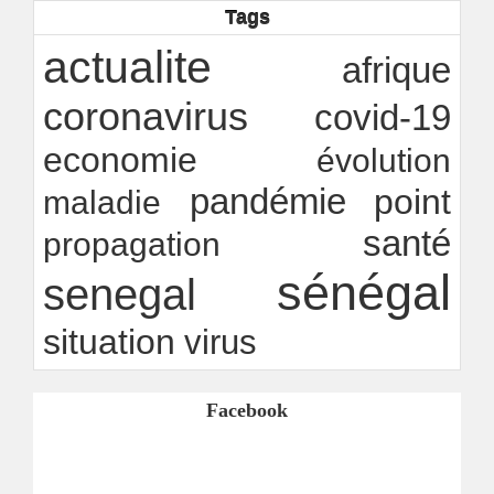
transparence locale, impact national
Tags
Ndakhté M. GAYE
26/07/2026
-
Rapport Bceao 2025 : résilience, transition et
actualite
afrique
innovation
Ndakhté M. GAYE
24/07/2026
-
coronavirus
covid-19
economie
évolution
pandémie
point
maladie
santé
propagation
sénégal
senegal
situation
virus
Facebook