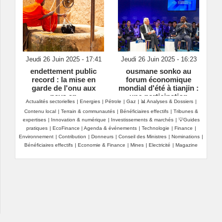
Jeudi 26 Juin 2025 - 17:41
Jeudi 26 Juin 2025 - 16:23
endettement public
ousmane sonko au
record : la mise en
forum économique
garde de l'onu aux
mondial d'été à tianjin :
pays en
une participation
Actualités sectorielles
|
Energies
|
Pétrole
|
Gaz
|
📊 Analyses & Dossiers
|
développement
scrutée avec beaucoup
Contenu local
|
Terrain & communautés
|
Bénéficiaires effectifs
|
Tribunes &
d'attention
expertises
|
Innovation & numérique
|
Investissements & marchés
|
💡Guides
pratiques
|
EcoFinance
|
Agenda & événements
|
Technologie
|
Finance
|
Environnement
|
Contribution
|
Donneurs
|
Conseil des Ministres
|
Nominations
|
Bénéficiaires effectifs
|
Economie & Finance
|
Mines
|
Electricité
|
Magazine