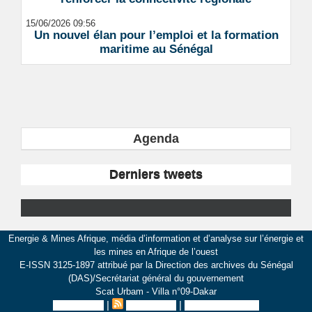
15/06/2026 09:56
Un nouvel élan pour l’emploi et la formation
maritime au Sénégal
Agenda
Derniers tweets
Energie & Mines Afrique, média d’information et d’analyse sur l’énergie et
les mines en Afrique de l’ouest
E-ISSN 3125-1897 attribué par la Direction des archives du Sénégal
(DAS)/Secrétariat général du gouvernement
Scat Urbam - Villa n°09-Dakar
|
|
Plan du site
Syndication
Inscription au site