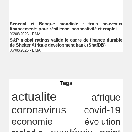
Sénégal et Banque mondiale : trois nouveaux
financements pour résilience, connectivité et emploi
06/08/2026
-
EMA
S&P global ratings valide le cadre de finance durable
de Shelter Afrique development bank (ShafDB)
06/08/2026
-
EMA
Industrialisation verte au Sénégal : comment
transformer le dialogue d'experts en adhésion
citoyenne ?
Ndakhté M. GAYE
05/08/2026
-
Observatoire des finances locales - Obfiloc :
transparence locale, impact national
Tags
Ndakhté M. GAYE
26/07/2026
-
Rapport Bceao 2025 : résilience, transition et
actualite
afrique
innovation
Ndakhté M. GAYE
24/07/2026
-
coronavirus
covid-19
economie
évolution