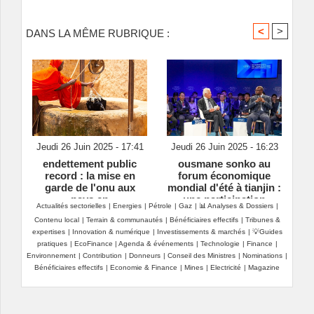
<
>
DANS LA MÊME RUBRIQUE :
Jeudi 26 Juin 2025 - 17:41
Jeudi 26 Juin 2025 - 16:23
endettement public
ousmane sonko au
record : la mise en
forum économique
garde de l'onu aux
mondial d'été à tianjin :
pays en
une participation
Actualités sectorielles
|
Energies
|
Pétrole
|
Gaz
|
📊 Analyses & Dossiers
|
développement
scrutée avec beaucoup
Contenu local
|
Terrain & communautés
|
Bénéficiaires effectifs
|
Tribunes &
d'attention
expertises
|
Innovation & numérique
|
Investissements & marchés
|
💡Guides
pratiques
|
EcoFinance
|
Agenda & événements
|
Technologie
|
Finance
|
Environnement
|
Contribution
|
Donneurs
|
Conseil des Ministres
|
Nominations
|
Bénéficiaires effectifs
|
Economie & Finance
|
Mines
|
Electricité
|
Magazine