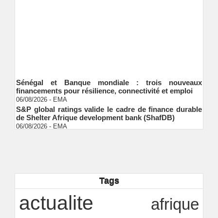
Sénégal et Banque mondiale : trois nouveaux
financements pour résilience, connectivité et emploi
06/08/2026
-
EMA
S&P global ratings valide le cadre de finance durable
de Shelter Afrique development bank (ShafDB)
06/08/2026
-
EMA
Industrialisation verte au Sénégal : comment
transformer le dialogue d'experts en adhésion
citoyenne ?
Ndakhté M. GAYE
05/08/2026
-
Observatoire des finances locales - Obfiloc :
transparence locale, impact national
Tags
Ndakhté M. GAYE
26/07/2026
-
Rapport Bceao 2025 : résilience, transition et
actualite
afrique
innovation
Ndakhté M. GAYE
24/07/2026
-