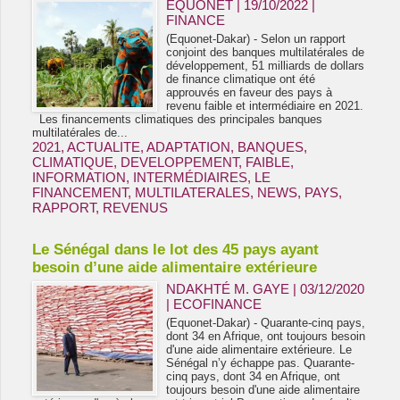
EQUONET | 19/10/2022
|
FINANCE
(Equonet-Dakar) - Selon un rapport
conjoint des banques multilatérales de
développement, 51 milliards de dollars
de finance climatique ont été
approuvés en faveur des pays à
revenu faible et intermédiaire en 2021.
Les financements climatiques des principales banques
multilatérales de...
2021
,
ACTUALITE
,
ADAPTATION
,
BANQUES
,
CLIMATIQUE
,
DEVELOPPEMENT
,
FAIBLE
,
INFORMATION
,
INTERMÉDIAIRES
,
LE
FINANCEMENT
,
MULTILATERALES
,
NEWS
,
PAYS
,
RAPPORT
,
REVENUS
Le Sénégal dans le lot des 45 pays ayant
besoin d’une aide alimentaire extérieure
NDAKHTÉ M. GAYE
| 03/12/2020
|
ECOFINANCE
(Equonet-Dakar) - Quarante-cinq pays,
dont 34 en Afrique, ont toujours besoin
d'une aide alimentaire extérieure. Le
Sénégal n’y échappe pas. Quarante-
cinq pays, dont 34 en Afrique, ont
toujours besoin d'une aide alimentaire