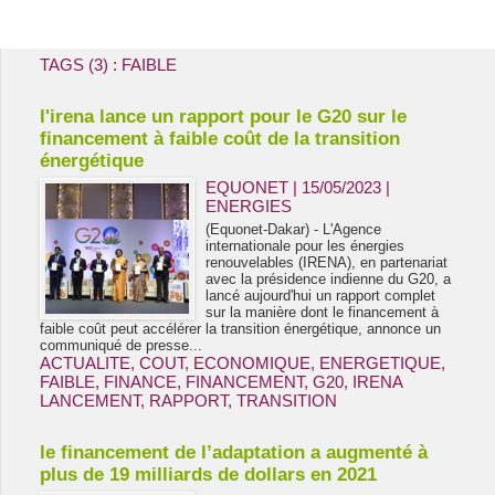
Energie & Mines Afrique
TAGS (3) : FAIBLE
l'irena lance un rapport pour le G20 sur le
financement à faible coût de la transition
énergétique
EQUONET | 15/05/2023
|
ENERGIES
(Equonet-Dakar) - L'Agence
internationale pour les énergies
renouvelables (IRENA), en partenariat
avec la présidence indienne du G20, a
lancé aujourd'hui un rapport complet
sur la manière dont le financement à
faible coût peut accélérer la transition énergétique, annonce un
communiqué de presse...
ACTUALITE
,
COUT
,
ECONOMIQUE
,
ENERGETIQUE
,
FAIBLE
,
FINANCE
,
FINANCEMENT
,
G20
,
IRENA
LANCEMENT
,
RAPPORT
,
TRANSITION
le financement de l’adaptation a augmenté à
plus de 19 milliards de dollars en 2021