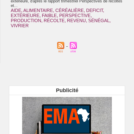
extérieure, d'après le rapport trimestriel Perspectives de récoltes
et...
AIDE
,
ALIMENTAIRE
,
CÉRÉALIÈRE
,
DEFICIT
,
EXTÉRIEURE
,
FAIBLE
,
PERSPECTIVE
,
PRODUCTION
,
RÉCOLTE
,
REVENU
,
SÉNÉGAL
,
VIVRIER
Publicité