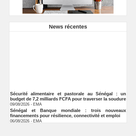
News récentes
Sécurité alimentaire et pastorale au Sénégal : un
budget de 7,2 milliards FCFA pour traverser la soudure
09/08/2026
-
EMA
Sénégal et Banque mondiale : trois nouveaux
financements pour résilience, connectivité et emploi
06/08/2026
-
EMA
S&P global ratings valide le cadre de finance durable
de Shelter Afrique development bank (ShafDB)
06/08/2026
-
EMA