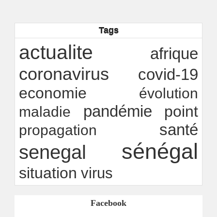
Industrialisation verte au Sénégal : comment
transformer le dialogue d'experts en adhésion
citoyenne ?
Tags
Ndakhté M. GAYE
05/08/2026
-
Observatoire des finances locales - Obfiloc :
actualite
afrique
transparence locale, impact national
Ndakhté M. GAYE
26/07/2026
-
coronavirus
covid-19
economie
évolution
pandémie
point
maladie
santé
propagation
sénégal
senegal
situation
virus
Facebook