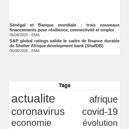
Sénégal et Banque mondiale : trois nouveaux
financements pour résilience, connectivité et emploi
06/08/2026
-
EMA
S&P global ratings valide le cadre de finance durable
de Shelter Afrique development bank (ShafDB)
06/08/2026
-
EMA
Industrialisation verte au Sénégal : comment
transformer le dialogue d'experts en adhésion
citoyenne ?
Ndakhté M. GAYE
05/08/2026
-
Observatoire des finances locales - Obfiloc :
transparence locale, impact national
Ndakhté M. GAYE
26/07/2026
-
Tags
Rapport Bceao 2025 : résilience, transition et
actualite
innovation
afrique
Ndakhté M. GAYE
24/07/2026
-
coronavirus
covid-19
economie
évolution