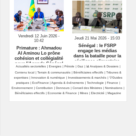
Vendredi 12 Juin 2026 -
Jeudi 21 Mai 2026 - 15:03
10:42
Sénégal : le FSRP
Primature : Ahmadou
engage les médias
Al Aminou Lo prône
dans la bataille pour la
cohésion et collégialité
résilience alimentaire
pour l’Agenda Sénégal
Actualités sectorielles
|
Energies
|
Pétrole
|
Gaz
|
📊 Analyses & Dossiers
|
2050
Contenu local
|
Terrain & communautés
|
Bénéficiaires effectifs
|
Tribunes &
expertises
|
Innovation & numérique
|
Investissements & marchés
|
💡Guides
pratiques
|
EcoFinance
|
Agenda & événements
|
Technologie
|
Finance
|
Environnement
|
Contribution
|
Donneurs
|
Conseil des Ministres
|
Nominations
|
Bénéficiaires effectifs
|
Economie & Finance
|
Mines
|
Electricité
|
Magazine