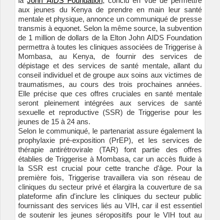
la
John AIDS Foundation
, conclu en vue de permettre
aux jeunes du Kenya de prendre en main leur santé
mentale et physique, annonce un communiqué de presse
transmis à equonet. Selon la même source, la subvention
de 1 million de dollars de la Elton John AIDS Foundation
permettra à toutes les cliniques associées de Triggerise à
Mombasa, au Kenya, de fournir des services de
dépistage et des services de santé mentale, allant du
conseil individuel et de groupe aux soins aux victimes de
traumatismes, au cours des trois prochaines années.
Elle précise que ces offres cruciales en santé mentale
seront pleinement intégrées aux services de santé
sexuelle et reproductive (SSR) de Triggerise pour les
jeunes de 15 à 24 ans.
Selon le communiqué, le partenariat assure également la
prophylaxie pré-exposition (PrEP), et les services de
thérapie antirétrovirale (TAR) font partie des offres
établies de Triggerise à Mombasa, car un accès fluide à
la SSR est crucial pour cette tranche d'âge. Pour la
première fois, Triggerise travaillera via son réseau de
cliniques du secteur privé et élargira la couverture de sa
plateforme afin d'inclure les cliniques du secteur public
fournissant des services liés au VIH, car il est essentiel
de soutenir les jeunes séropositifs pour le VIH tout au