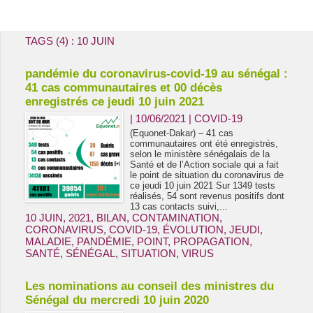
Energie & Mines Afrique
TAGS (4) : 10 JUIN
pandémie du coronavirus-covid-19 au sénégal :
41 cas communautaires et 00 décès
enregistrés ce jeudi 10 juin 2021
| 10/06/2021
|
COVID-19
(Equonet-Dakar) – 41 cas
communautaires ont été enregistrés,
selon le ministère sénégalais de la
Santé et de l’Action sociale qui a fait
le point de situation du coronavirus de
ce jeudi 10 juin 2021 Sur 1349 tests
réalisés, 54 sont revenus positifs dont
13 cas contacts suivi,...
10 JUIN
,
2021
,
BILAN
,
CONTAMINATION
,
CORONAVIRUS
,
COVID-19
,
ÉVOLUTION
,
JEUDI
,
MALADIE
,
PANDÉMIE
,
POINT
,
PROPAGATION
,
SANTÉ
,
SÉNÉGAL
,
SITUATION
,
VIRUS
Les nominations au conseil des ministres du
Sénégal du mercredi 10 juin 2020