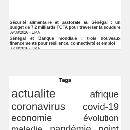
Sécurité alimentaire et pastorale au Sénégal : un
budget de 7,2 milliards FCFA pour traverser la soudure
09/08/2026
-
EMA
Sénégal et Banque mondiale : trois nouveaux
financements pour résilience, connectivité et emploi
06/08/2026
-
EMA
S&P global ratings valide le cadre de finance durable
de Shelter Afrique development bank (ShafDB)
06/08/2026
-
EMA
Industrialisation verte au Sénégal : comment
transformer le dialogue d'experts en adhésion
citoyenne ?
Tags
Ndakhté M. GAYE
05/08/2026
-
Observatoire des finances locales - Obfiloc :
actualite
afrique
transparence locale, impact national
Ndakhté M. GAYE
26/07/2026
-
coronavirus
covid-19
economie
évolution
pandémie
point
maladie