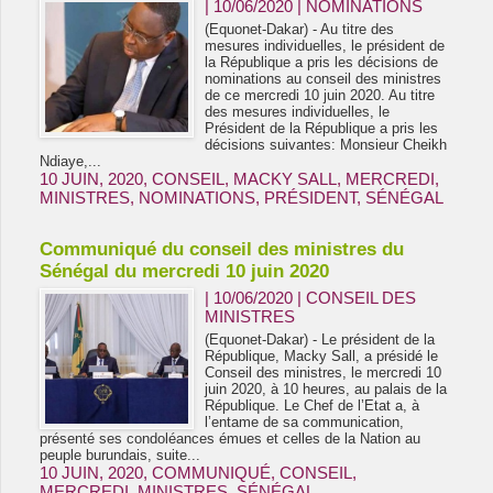
| 10/06/2020
|
NOMINATIONS
(Equonet-Dakar) - Au titre des
mesures individuelles, le président de
la République a pris les décisions de
nominations au conseil des ministres
de ce mercredi 10 juin 2020. Au titre
des mesures individuelles, le
Président de la République a pris les
décisions suivantes: Monsieur Cheikh
Ndiaye,...
10 JUIN
,
2020
,
CONSEIL
,
MACKY SALL
,
MERCREDI
,
MINISTRES
,
NOMINATIONS
,
PRÉSIDENT
,
SÉNÉGAL
Communiqué du conseil des ministres du
Sénégal du mercredi 10 juin 2020
| 10/06/2020
|
CONSEIL DES
MINISTRES
(Equonet-Dakar) - Le président de la
République, Macky Sall, a présidé le
Conseil des ministres, le mercredi 10
juin 2020, à 10 heures, au palais de la
République. Le Chef de l’Etat a, à
l’entame de sa communication,
présenté ses condoléances émues et celles de la Nation au
peuple burundais, suite...
10 JUIN
,
2020
,
COMMUNIQUÉ
,
CONSEIL
,
MERCREDI
,
MINISTRES
,
SÉNÉGAL