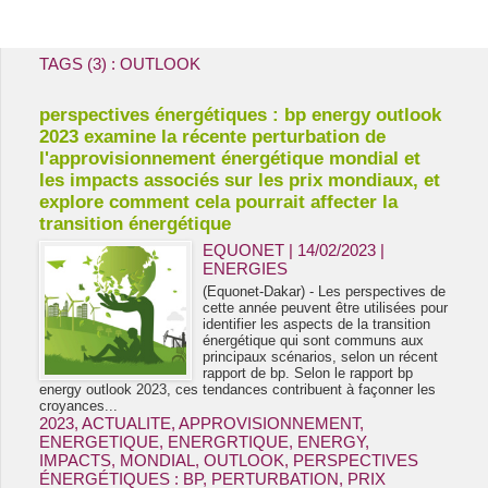
Energie & Mines Afrique
TAGS (3) : OUTLOOK
perspectives énergétiques : bp energy outlook
2023 examine la récente perturbation de
l'approvisionnement énergétique mondial et
les impacts associés sur les prix mondiaux, et
explore comment cela pourrait affecter la
transition énergétique
EQUONET | 14/02/2023
|
ENERGIES
(Equonet-Dakar) - Les perspectives de
cette année peuvent être utilisées pour
identifier les aspects de la transition
énergétique qui sont communs aux
principaux scénarios, selon un récent
rapport de bp. Selon le rapport bp
energy outlook 2023, ces tendances contribuent à façonner les
croyances...
2023
,
ACTUALITE
,
APPROVISIONNEMENT
,
ENERGETIQUE
,
ENERGRTIQUE
,
ENERGY
,
IMPACTS
,
MONDIAL
,
OUTLOOK
,
PERSPECTIVES
ÉNERGÉTIQUES : BP
,
PERTURBATION
,
PRIX