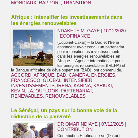
MONDIAUX
,
RAPPORT
,
TRANSITION
Afrique : intensifier les investissements dans
les énergies renouvelables
NDAKHTÉ M. GAYE
| 10/12/2020
|
ECOFINANCE
(Equonet-Dakar) – la Bad et l’Irena
annoncent avoir conclu un partenariat
pour intensifier les investissements
dans les énergies renouvelables en
Afrique. L'Agence internationale pour
les énergies renouvelables (IRENA) et
la Banque africaine de développement (BAD) ont convenu de...
ACCORD
,
AFRIQUE
,
BAD
,
CAMERA
,
ÉNERGIES
,
FRANCESCO
,
GLOBAL
,
INTENSIFIER
,
INVESTISSEMENTS
,
IRENA
,
KANINA
,
KARIUKI
,
KEVIN
,
LA
,
OUTLOOK
,
PARTENARIAT
,
RENEWABLES
,
RENOUVELABLES
Le Sénégal, un pays sur la bonne voie de la
réduction de la pauvreté
DR OMAR NDIAYE | 07/12/2015
|
CONTRIBUTION
Contribution Ecofinance.sn (Dakar) -