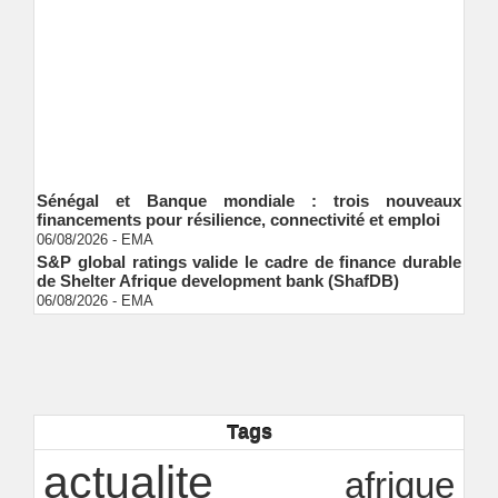
Sénégal et Banque mondiale : trois nouveaux
financements pour résilience, connectivité et emploi
06/08/2026
-
EMA
S&P global ratings valide le cadre de finance durable
de Shelter Afrique development bank (ShafDB)
06/08/2026
-
EMA
Industrialisation verte au Sénégal : comment
transformer le dialogue d'experts en adhésion
citoyenne ?
Ndakhté M. GAYE
05/08/2026
-
Observatoire des finances locales - Obfiloc :
transparence locale, impact national
Tags
Ndakhté M. GAYE
26/07/2026
-
Rapport Bceao 2025 : résilience, transition et
actualite
innovation
afrique
Ndakhté M. GAYE
24/07/2026
-