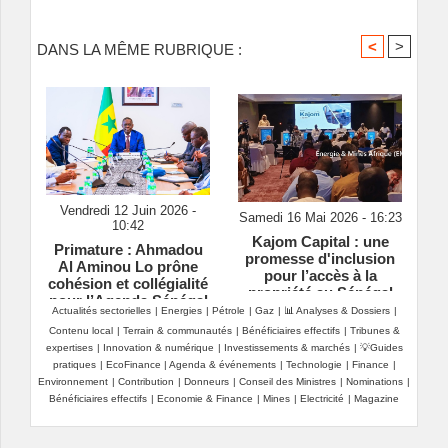
<
>
DANS LA MÊME RUBRIQUE :
Vendredi 12 Juin 2026 -
Samedi 16 Mai 2026 - 16:23
10:42
Kajom Capital : une
Primature : Ahmadou
promesse d'inclusion
Al Aminou Lo prône
pour l’accès à la
cohésion et collégialité
propriété au Sénégal
pour l’Agenda Sénégal
Actualités sectorielles
|
Energies
|
Pétrole
|
Gaz
|
📊 Analyses & Dossiers
|
2050
Contenu local
|
Terrain & communautés
|
Bénéficiaires effectifs
|
Tribunes &
expertises
|
Innovation & numérique
|
Investissements & marchés
|
💡Guides
pratiques
|
EcoFinance
|
Agenda & événements
|
Technologie
|
Finance
|
Environnement
|
Contribution
|
Donneurs
|
Conseil des Ministres
|
Nominations
|
Bénéficiaires effectifs
|
Economie & Finance
|
Mines
|
Electricité
|
Magazine