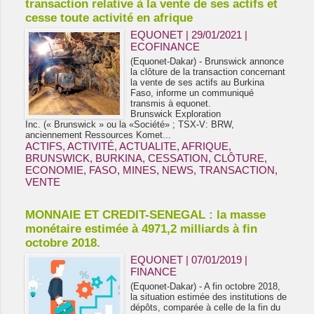
transaction relative à la vente de ses actifs et
cesse toute activité en afrique
EQUONET | 29/01/2021
|
ECOFINANCE
(Equonet-Dakar) - Brunswick annonce
la clôture de la transaction concernant
la vente de ses actifs au Burkina
Faso, informe un communiqué
transmis à equonet.
Brunswick Exploration
Inc. (« Brunswick » ou la «Société» ; TSX-V: BRW,
anciennement Ressources Komet...
ACTIFS
,
ACTIVITÉ
,
ACTUALITE
,
AFRIQUE
,
BRUNSWICK
,
BURKINA
,
CESSATION
,
CLÔTURE
,
ECONOMIE
,
FASO
,
MINES
,
NEWS
,
TRANSACTION
,
VENTE
MONNAIE ET CREDIT-SENEGAL : la masse
monétaire estimée à 4971,2 milliards à fin
octobre 2018.
EQUONET | 07/01/2019
|
FINANCE
(Equonet-Dakar) - A fin octobre 2018,
la situation estimée des institutions de
dépôts, comparée à celle de la fin du