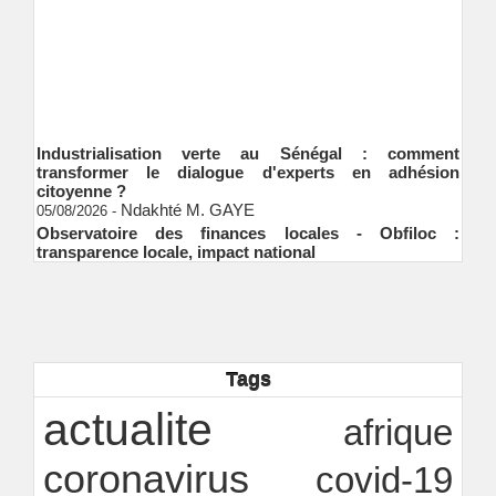
Industrialisation verte au Sénégal : comment
transformer le dialogue d'experts en adhésion
citoyenne ?
Ndakhté M. GAYE
05/08/2026
-
Observatoire des finances locales - Obfiloc :
transparence locale, impact national
Ndakhté M. GAYE
26/07/2026
-
Rapport Bceao 2025 : résilience, transition et
innovation
Ndakhté M. GAYE
24/07/2026
-
EQUONET Energies Magazine
15/07/2026
-
EMA
Tags
Modernisation, digitalisation et orthodoxie… la feuille
de route du Trésor public sénégalais pour porter les
actualite
afrique
ambitions de l’État
Ndakhté M. GAYE
13/07/2026
-
coronavirus
covid-19