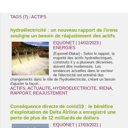
Energie & Mines Afrique
TAGS (7) : ACTIFS
hydroélectricité : un nouveau rapport de l'irena
souligne un besoin de réajustement des actifs
EQUONET | 14/02/2023
|
ENERGIES
(Equonet-Dakar) - Selon le rapport, la
majorité des actifs hydroélectriques,
construits il y a plusieurs décennies,
doivent être modernisés. Les
tendances actuelles dans le secteur
de l'électricité ont entraîné des
changements dans le rôle de l'hydroélectricité, créant un besoin
d'ajuster la façon...
ACTIFS
,
ACTUALITE
,
HYDROELECTRICITE
,
IRENA
,
RAPPORT
,
REAJUSTEMENT
Conséquence directe de covid19 : le bénéfice
d'exploitation de Delta Airline a enregistré une
perte de plus de 12 milliards de dollars
EQUONET | 17/03/2021
|