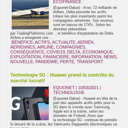
ECOFINANCE
(Equonet-Dakar) - Avec 72 milliards de
dollars, Delta possède les actifs
totaux les plus importants parmi les
compagnies aériennes. Ses revenus
sont en baisse de 174%. Selon les
données présentées
par TradingPlatforms.com , le bénéfice d'exploitation de Delta
Airline a enregistré une...
BÉNÉFICE
,
ACTIFS
,
ACTUALITE
,
AERIEN
,
AERIENNES
,
AIRLINE
,
COMPAGNIES
,
CONSÉQUENCE
,
COVID19
,
DELTA
,
ECONOMIQUE
,
EXPLOITATION
,
FINANCIERE
,
INFORMATION
,
NEWS
,
NOUVELLE
,
PANDEMIE
,
PERTE
,
TRANSPORT
Technologie 5G : Huawei prend le contrôle du
marché lucratif
EQUONET | 10/03/2021
|
TECHNOLOGIE
(Equonet-Dakar) - Huawei en tête de la
part des appareils actifs prêts pour la
5G dans le monde avec Samsung,
Apple est à la traîne, selon les
données de Finbold. Alors que
la technologie 5G continue de prendre
le devant de la scène, les fabricants d'appareils électroniques se