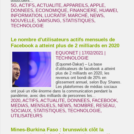
bousculent...
5G
,
ACTIFS
,
ACTUALITE
,
APPAREILS
,
APPLE
,
DONNEES
,
ECONOMIQUE
,
FINANCIERE
,
HUAWEI
,
INFORMATION
,
LUCRATIF
,
MARCHÉ
,
NEWS
,
NOUVELLE
,
SAMSUNG
,
STATISTIQUES
,
TECHNOLOGIE
Le nombre d'utilisateurs actifs mensuels de
Facebook a atteint plus de 2 milliards en 2020
EQUONET | 17/02/2021
|
TECHNOLOGIE
(Equonet-Dakar) – La base
d’utilisateurs de facebook a atteint
plus de 2 milliards en 2020, les
revenus ont bondi de 20% en
glissement annuel, selon Buy Shares.
Les plateformes de médias sociaux
ont joué un rôle énorme dans la communication pendant la
pandémie, avec des milliards de personnes les...
2020
,
ACTIFS
,
ACTUALITE
,
DONNEES
,
FACEBOOK
,
MEDIAS
,
MENSUELS
,
NEWS
,
NOMBRE
,
RESEAU
,
SOCIAUX
,
STATISTIQUES
,
TECHNOLOGIE
,
UTILISATEURS
Mines-Burkina Faso : brunswick clôt la