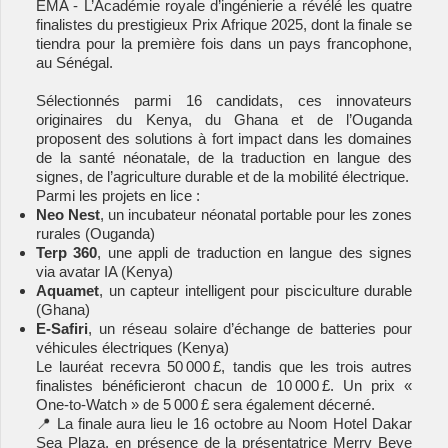
EMA - L’Académie royale d’ingénierie a révélé les quatre
finalistes du prestigieux Prix Afrique 2025, dont la finale se
tiendra pour la première fois dans un pays francophone,
au Sénégal.
Sélectionnés parmi 16 candidats, ces innovateurs
originaires du Kenya, du Ghana et de l’Ouganda
proposent des solutions à fort impact dans les domaines
de la santé néonatale, de la traduction en langue des
signes, de l’agriculture durable et de la mobilité électrique.
Parmi les projets en lice :
Neo Nest
, un incubateur néonatal portable pour les zones
rurales (Ouganda)
Terp 360
, une appli de traduction en langue des signes
via avatar IA (Kenya)
Aquamet
, un capteur intelligent pour pisciculture durable
(Ghana)
E-Safiri
, un réseau solaire d’échange de batteries pour
véhicules électriques (Kenya)
Le lauréat recevra 50 000 £, tandis que les trois autres
finalistes bénéficieront chacun de 10 000 £. Un prix «
One-to-Watch » de 5 000 £ sera également décerné.
📍 La finale aura lieu le 16 octobre au Noom Hotel Dakar
Sea Plaza, en présence de la présentatrice Merry Beye