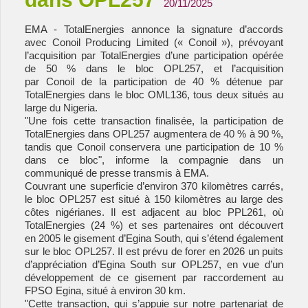
20/11/2025
EMA - TotalEnergies annonce la signature d’accords
avec Conoil Producing Limited (« Conoil »), prévoyant
l’acquisition par TotalEnergies d’une participation opérée
de 50 % dans le bloc OPL257, et l’acquisition
par Conoil de la participation de 40 % détenue par
TotalEnergies dans le bloc OML136, tous deux situés au
large du Nigeria.
"Une fois cette transaction finalisée, la participation de
TotalEnergies dans OPL257 augmentera de 40 % à 90 %,
tandis que Conoil conservera une participation de 10 %
dans ce bloc", informe la compagnie dans un
communiqué de presse transmis à EMA.
Couvrant une superficie d’environ 370 kilomètres carrés,
le bloc OPL257 est situé à 150 kilomètres au large des
côtes nigérianes. Il est adjacent au bloc PPL261, où
TotalEnergies (24 %) et ses partenaires ont découvert
en 2005 le gisement d’Egina South, qui s’étend également
sur le bloc OPL257. Il est prévu de forer en 2026 un puits
d’appréciation d’Egina South sur OPL257, en vue d’un
développement de ce gisement par raccordement au
FPSO Egina, situé à environ 30 km.
"Cette transaction, qui s’appuie sur notre partenariat de